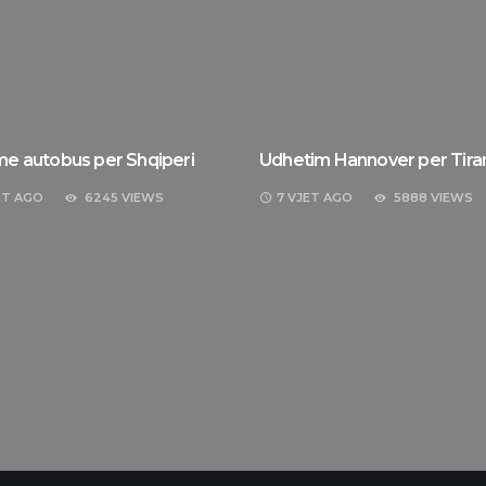
 me autobus per Shqiperi
Udhetim Hannover per Tira
ET
AGO
6245 VIEWS
7 VJET
AGO
5888 VIEWS