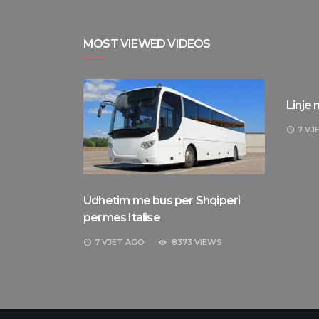
MOST VIEWED VIDEOS
Linje
7 VJ
Udhetim me bus per Shqiperi
permes Italise
7 VJET
AGO
8373 VIEWS
IEWS