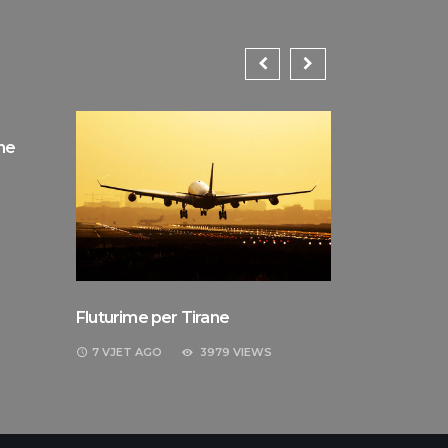
ne
Reiseliterat
8 VJET
AGO
Fluturime per Tirane
7 VJET
AGO
3979 VIEWS