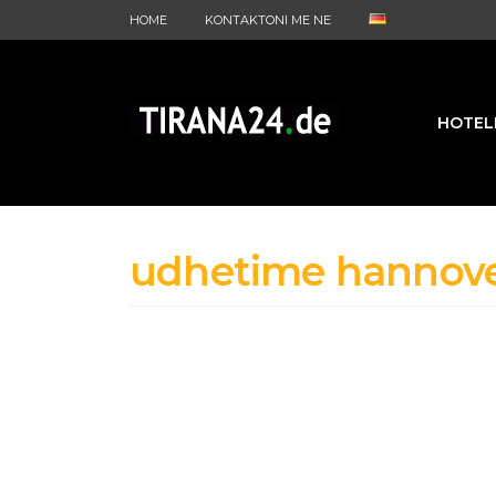
HOME
KONTAKTONI ME NE
HOTEL
udhetime hannove