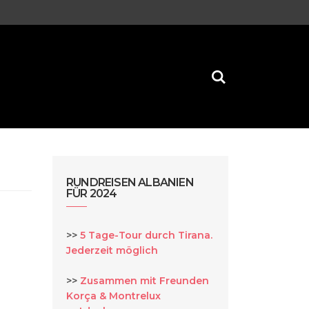
RUNDREISEN ALBANIEN
FÜR 2024
>>
5 Tage-Tour durch Tirana.
Jederzeit möglich
>>
Zusammen mit Freunden
Korça & Montrelux