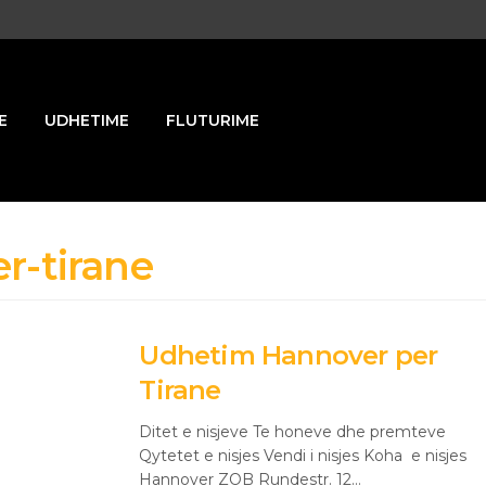
E
UDHETIME
FLUTURIME
r-tirane
Udhetim Hannover per
Tirane
Ditet e nisjeve Te honeve dhe premteve
Qytetet e nisjes Vendi i nisjes Koha e nisjes
Hannover ZOB Rundestr. 12…