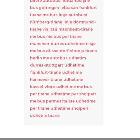
bilete autobusi fulda-lushjne
bus göttingen -elbasan
frankfurt
tirane me bus
linje autobusi
nürnberg-tirane
linje dortmund -
tirane via itali
mannheim-tirane
me bus
me bus per tirane
münchen-durres udhetime
nisje
me bus düsseldorf-vlore p
tirana
berlin me autobus
udhetim
durres-stuttgart
udhetime
frankfurt-tirane
udhetime
hannover-tirane
udhetime
kassel-vlore
udhetime me bus
per tirane
udhetime per shqiperi
me bus permes italise
udhetime
per tirane
udhetime shqiperi
udhetim tirane