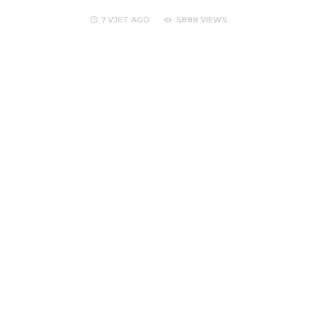
7 VJET
AGO
5888 VIEWS