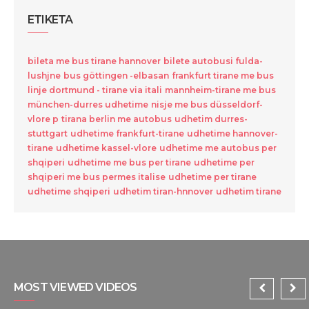
ETIKETA
bileta me bus tirane hannover
bilete autobusi fulda-
lushjne
bus göttingen -elbasan
frankfurt tirane me bus
linje dortmund - tirane via itali
mannheim-tirane me bus
münchen-durres udhetime
nisje me bus düsseldorf-
vlore p
tirana berlin me autobus
udhetim durres-
stuttgart
udhetime frankfurt-tirane
udhetime hannover-
tirane
udhetime kassel-vlore
udhetime me autobus per
shqiperi
udhetime me bus per tirane
udhetime per
shqiperi me bus permes italise
udhetime per tirane
udhetime shqiperi
udhetim tiran-hnnover
udhetim tirane
MOST VIEWED VIDEOS