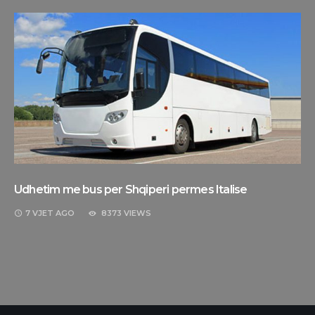
Udhetim me bus per Shqiperi permes Italise
7 VJET
AGO
8373 VIEWS