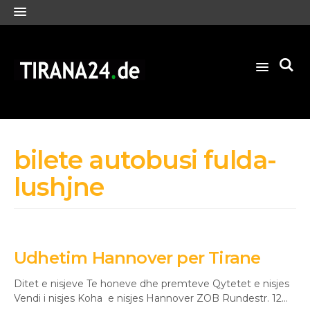
bilete autobusi fulda-
lushjne
Udhetim Hannover per Tirane
Ditet e nisjeve Te honeve dhe premteve Qytetet e nisjes
Vendi i nisjes Koha e nisjes Hannover ZOB Rundestr. 12…