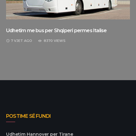
Udhetim me bus per Shqiperi permes Italise
7 VJET
AGO
8370 VIEWS
POSTIME SË FUNDI
Udhetim Hannover per Tirane