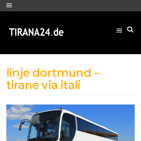
linje dortmund –
tirane via itali