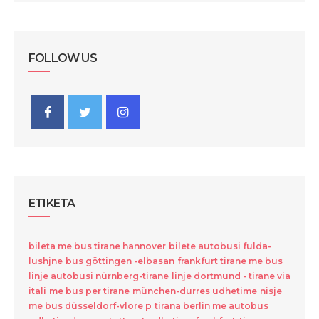
FOLLOW US
ETIKETA
bileta me bus tirane hannover
bilete autobusi fulda-
lushjne
bus göttingen -elbasan
frankfurt tirane me bus
linje autobusi nürnberg-tirane
linje dortmund - tirane via
itali
me bus per tirane
münchen-durres udhetime
nisje
me bus düsseldorf-vlore p
tirana berlin me autobus