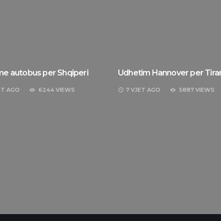
 me autobus per Shqiperi
Udhetim Hannover per Tira
ET
AGO
6244 VIEWS
7 VJET
AGO
5887 VIEWS