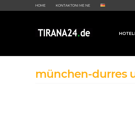
HOME
KONTAKTONI ME NE
HOTEL
münchen-durres 