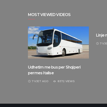
MOST VIEWED VIDEOS
Linje
7 VJ
Udhetim me bus per Shqiperi
permes Italise
7 VJET
AGO
8372 VIEWS
IEWS