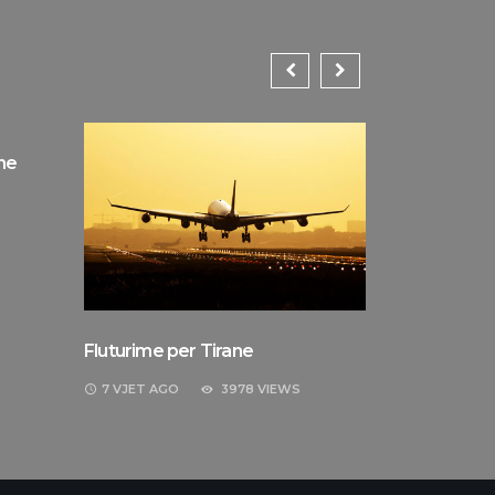
ne
Reiseliterat
8 VJET
AGO
Fluturime per Tirane
7 VJET
AGO
3978 VIEWS