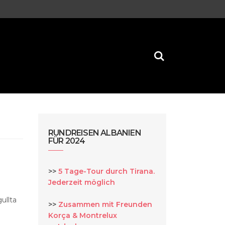
RUNDREISEN ALBANIEN
FÜR 2024
>>
5 Tage-Tour durch Tirana.
Jederzeit möglich
ullta
>>
Zusammen mit Freunden
Korça & Montrelux