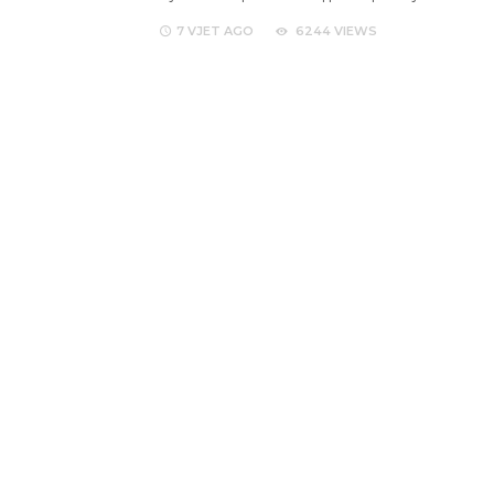
7 VJET
AGO
6244 VIEWS