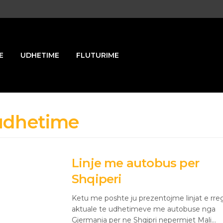
E
UDHETIME
FLUTURIME
udhetime
Linje me autobus per
Shqiperi
Ketu me poshte ju prezentojme linjat e rreg
aktuale te udhetimeve me autobuse nga
Gjermania per ne Shqipri nepermjet Mali…