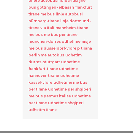
bilete autobusi fulda-lushjne
bus göttingen -elbasan
frankfurt
tirane me bus
linje autobusi
nürnberg-tirane
linje dortmund -
tirane via itali
mannheim-tirane
me bus
me bus per tirane
münchen-durres udhetime
nisje
me bus düsseldorf-vlore p
tirana
berlin me autobus
udhetim
durres-stuttgart
udhetime
frankfurt-tirane
udhetime
hannover-tirane
udhetime
kassel-vlore
udhetime me bus
per tirane
udhetime per shqiperi
me bus permes italise
udhetime
per tirane
udhetime shqiperi
udhetim tirane