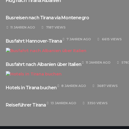
Flug nach Tirana Albanien
Busreisen nach Tirana via Montenegro
11 JAHREN
AGO
7187 VIEWS
7 JAHREN
AGO
6615 VIEWS
Busfahrt Hannover-Tirana
11 JAHREN
AGO
578
Busfahrt nach Albanien über Italien
8 JAHREN
AGO
3687 VIEWS
Hotels in Tirana buchen
13 JAHREN
AGO
3350 VIEWS
Reiseführer Tirana