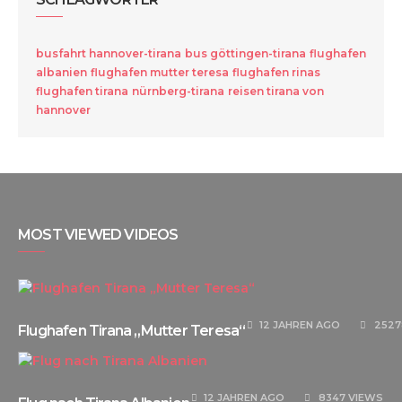
busfahrt hannover-tirana
bus göttingen-tirana
flughafen
albanien
flughafen mutter teresa
flughafen rinas
flughafen tirana
nürnberg-tirana
reisen tirana von
hannover
MOST VIEWED VIDEOS
12 JAHREN
AGO
2527
Flughafen Tirana „Mutter Teresa“
12 JAHREN
AGO
8347 VIEWS