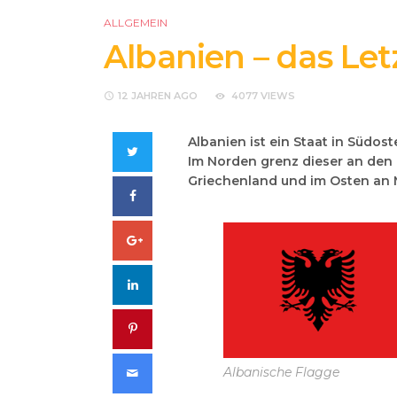
ALLGEMEIN
Albanien – das Le
12 JAHREN
AGO
4077 VIEWS
Albanien ist ein Staat in Südos
Twitter
Im Norden grenz dieser an den
Griechenland und im Osten an
Facebook
Google+
LinkedIn
Pinterest
Albanische Flagge
Email