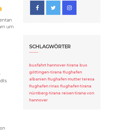
a
mentan
garn um
SCHLAGWÖRTER
busfahrt hannover-tirana
bus
göttingen-tirana
flughafen
e
albanien
flughafen mutter teresa
dts
flughafen rinas
flughafen tirana
nürnberg-tirana
reisen tirana von
hannover
von