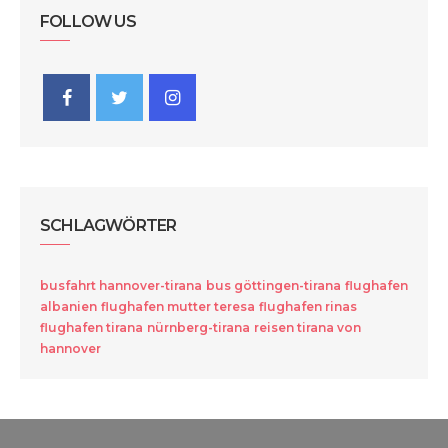
FOLLOW US
SCHLAGWÖRTER
busfahrt hannover-tirana
bus göttingen-tirana
flughafen
albanien
flughafen mutter teresa
flughafen rinas
flughafen tirana
nürnberg-tirana
reisen tirana von
hannover