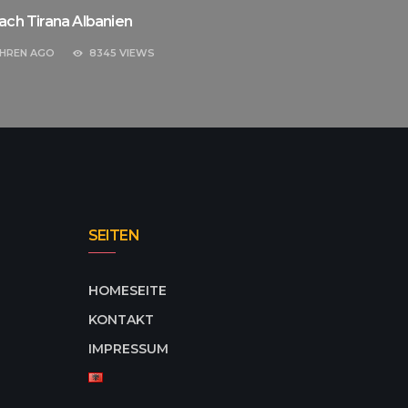
ach Tirana Albanien
AHREN
AGO
8345 VIEWS
SEITEN
HOMESEITE
KONTAKT
IMPRESSUM