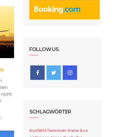
FOLLOW US
en
in
sten
 nicht
r
SCHLAGWÖRTER
S
busfahrt hannover-tirana
bus