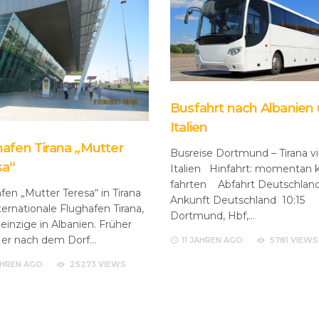
Busfahrt nach Albanien
Italien
afen Tirana „Mutter
Busreise Dortmund – Tirana vi
sa“
Italien Hinfahrt: momentan 
fahrten Abfahrt Deutschla
fen „Mutter Teresa“ in Tirana
Ankunft Deutschland 10:15
ternationale Flughafen Tirana,
Dortmund, Hbf,…
r einzige in Albanien. Früher
 er nach dem Dorf…
11 JAHREN
AGO
5781 VIEWS
AHREN
AGO
25273 VIEWS