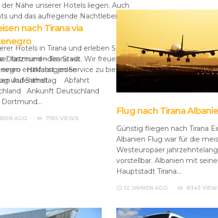
in der Nähe unserer Hotels liegen. Auch
ts und das aufregende Nachtleben von Tirana sind leicht
isen nach Tirana via
enegro
er Hotels in Tirana und erleben Sie einen
ie Dortmund – Tirana via
er faszinierenden Stadt. Wir freuen uns darauf, Sie
negro Hinfahrt: jeden
nen erstklassigen Service zu bieten. Hotels in Tirana –
tag und Samstag Abfahrt
ten Aufenthalt.
chland Ankunft Deutschland
 Dortmund…
Flug nach Tirana Albani
AHREN
AGO
7185 VIEWS
Günstig fliegen nach Tirana E
Albanien Flug war für die mei
Westeuropäer jahrzehntelang
vorstellbar. Albanien mit seine
Hauptstadt Tirana…
12 JAHREN
AGO
8345 VIEW