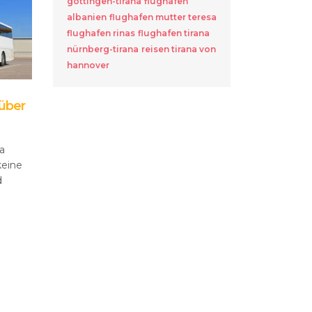
göttingen-tirana
flughafen
albanien
flughafen mutter teresa
flughafen rinas
flughafen tirana
nürnberg-tirana
reisen tirana von
hannover
 über
a
keine
nd