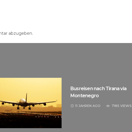
tar abzugeben.
Busreisen nach Tirana via
Montenegro
11 JAHREN
AGO
7185 VIEWS