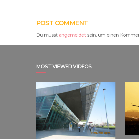
POST COMMENT
Du musst
angemeldet
sein, um einen Kommen
MOST VIEWED VIDEOS
9 VIEWS