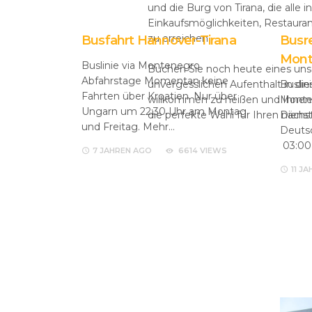
und die Burg von Tirana, die alle 
Einkaufsmöglichkeiten, Restauran
zu erreichen.
Busfahrt Hannover-Tirana
Busre
Mont
Buslinie via Montenegro
Buchen Sie noch heute eines unser
Abfahrstage Momentan keine
Buslin
unvergesslichen Aufenthalt in dies
Fahrten über Kroatien. Nur über
Monte
willkommen zu heißen und Ihnen ei
Ungarn um 22:30 Uhr am Montag
Diens
die perfekte Wahl für Ihren nächs
und Freitag. Mehr…
Deuts
03:00
7 JAHREN
AGO
6614 VIEWS
11 J