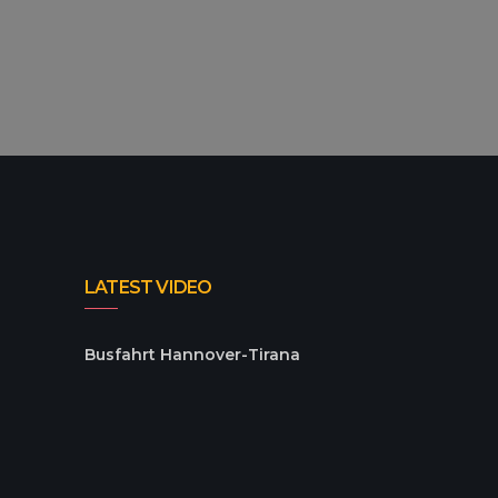
Italien
11 JAHREN
A
LATEST VIDEO
Busfahrt Hannover-Tirana