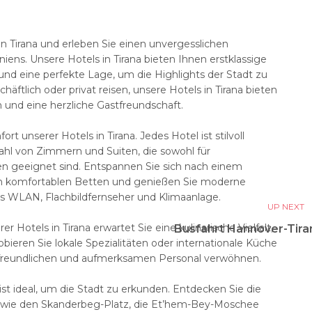
n Tirana und erleben Sie einen unvergesslichen
niens. Unsere Hotels in Tirana bieten Ihnen erstklassige
und eine perfekte Lage, um die Highlights der Stadt zu
häftlich oder privat reisen, unsere Hotels in Tirana bieten
und eine herzliche Gastfreundschaft.
 unserer Hotels in Tirana. Jedes Hotel ist stilvoll
zahl von Zimmern und Suiten, die sowohl für
ien geeignet sind. Entspannen Sie sich nach einem
ren komfortablen Betten und genießen Sie moderne
s WLAN, Flachbildfernseher und Klimaanlage.
UP NEXT
r Hotels in Tirana erwartet Sie eine kulinarische Vielfalt,
Busfahrt Hannover-Tira
obieren Sie lokale Spezialitäten oder internationale Küche
 freundlichen und aufmerksamen Personal verwöhnen.
 ist ideal, um die Stadt zu erkunden. Entdecken Sie die
 wie den Skanderbeg-Platz, die Et’hem-Bey-Moschee