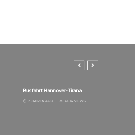
Busfahrt Hannover-Tirana
7 JAHREN
AGO
6614 VIEWS
Busfahrt na