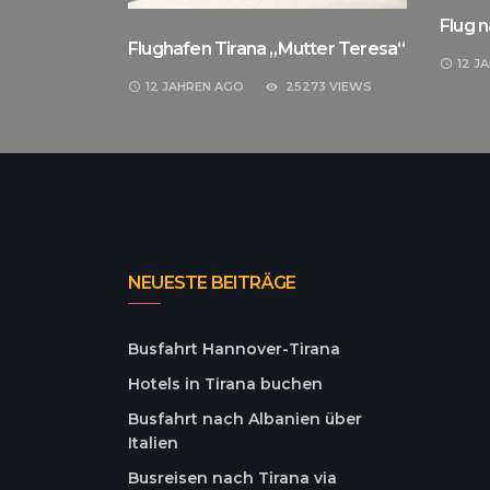
Flug n
Flughafen Tirana „Mutter Teresa“
12 J
12 JAHREN
AGO
25273 VIEWS
NEUESTE BEITRÄGE
Busfahrt Hannover-Tirana
Hotels in Tirana buchen
Busfahrt nach Albanien über
Italien
Busreisen nach Tirana via