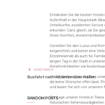
Entdecken Sie die besten Hotels i
Aufenthalt in der Hauptstadt Alba
Unterkünfte, exzellenten Service 
erkunden. Ganz gleich, ob Sie gesc
Ihnen Komfort, Annehmlichkeiten 
Genießen Sie den Luxus und Komfort
eingerichtet und bietet eine Viel
Einzelreisende als auch für Famil
langen Tag in der Stadt in unse
Annehmlichkeiten wie kostenlose
DON'T MISS IT
In den Restaurants und Bars unsere
Busfahrt nach Albanien über Italien
die keine Wünsche offen lässt. Pr
und lassen Sie sich von unserem
Die Lage unserer Hotels in Tirana
RANDOM POSTS
historischen Sehenswürdigkeiten