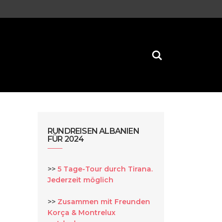
RUNDREISEN ALBANIEN
FÜR 2024
>>
5 Tage-Tour durch Tirana.
Jederzeit möglich
>>
Zusammen mit Freunden
Korça & Montrelux