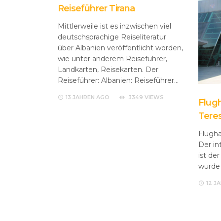
Reiseführer Tirana
Mittlerweile ist es inzwischen viel
deutschsprachige Reiseliteratur
über Albanien veröffentlicht worden,
wie unter anderem Reiseführer,
Landkarten, Reisekarten. Der
Reiseführer: Albanien: Reiseführer…
13 JAHREN
AGO
3349 VIEWS
Flugh
Tere
Flugha
Der in
ist de
wurde
12 J