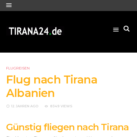
FLUGREISEN
Flug nach Tirana
Albanien
12 JAHREN
AGO
8349 VIEWS
Günstig fliegen nach Tirana