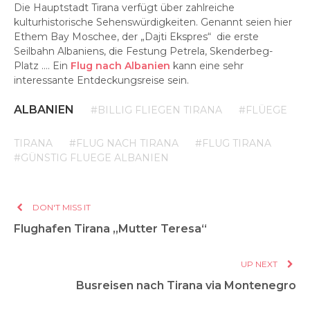
Die Hauptstadt Tirana verfügt über zahlreiche
kulturhistorische Sehenswürdigkeiten. Genannt seien hier
Ethem Bay Moschee, der „Dajti Ekspres“ die erste
Seilbahn Albaniens, die Festung Petrela, Skenderbeg-
Platz …. Ein
Flug nach Albanien
kann eine sehr
interessante Entdeckungsreise sein.
ALBANIEN
#BILLIG FLIEGEN TIRANA
#FLÜEGE
TIRANA
#FLUG NACH TIRANA
#FLUG TIRANA
#GÜNSTIG FLUEGE ALBANIEN
DON'T MISS IT
Flughafen Tirana „Mutter Teresa“
UP NEXT
Busreisen nach Tirana via Montenegro