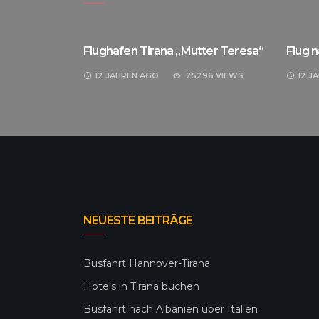
Flughafen Tirana „Mutter Teresa“
Flug n
4 VIEWS
12 JAHREN
AGO
25296 VIEWS
12 J
NEUESTE BEITRÄGE
Busfahrt Hannover-Tirana
Hotels in Tirana buchen
Busfahrt nach Albanien über Italien