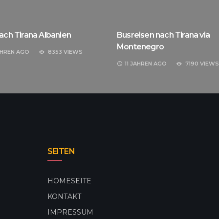
ach Tirana Albanien
Busreisen nach Tirana via
Montenegro
AHREN
AGO
8353 VIEWS
11 JAHREN
AGO
7190 VIEWS
SEITEN
HOMESEITE
KONTAKT
IMPRESSUM