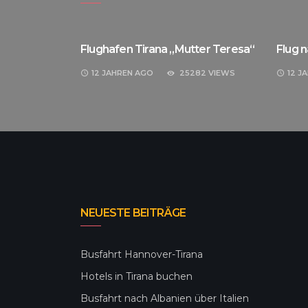
Flughafen Tirana „Mutter Teresa“
Flug n
1 VIEWS
12 JAHREN
AGO
25282 VIEWS
12 J
NEUESTE BEITRÄGE
Busfahrt Hannover-Tirana
Hotels in Tirana buchen
Busfahrt nach Albanien über Italien