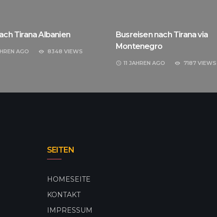
ach Tirana Albanien
Busreisen nach Tirana via
Montenegro
AHREN
AGO
8348 VIEWS
11 JAHREN
AGO
7187 VIEWS
SEITEN
HOMESEITE
KONTAKT
IMPRESSUM