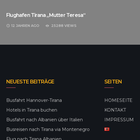
Flughafen Tirana „Mutter Teresa“
12 JAHREN
AGO
25288 VIEWS
NEUESTE BEITRÄGE
SEITEN
Busfahrt Hannover-Tirana
HOMESEITE
Hotels in Tirana buchen
KONTAKT
Busfahrt nach Albanien über Italien
IMPRESSUM
Busreisen nach Tirana via Montenegro
Flug nach Tirana Albanien