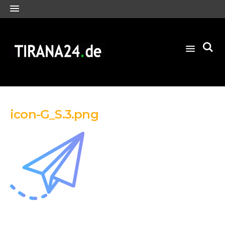
icon-G_S.3.png