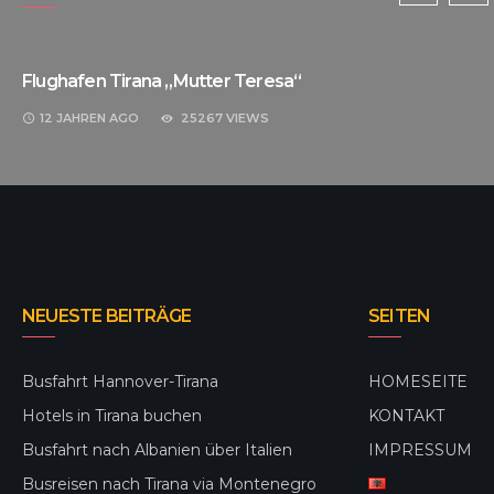
Flughafen Tirana „Mutter Teresa“
12 JAHREN
AGO
25267 VIEWS
NEUESTE BEITRÄGE
SEITEN
Busfahrt Hannover-Tirana
HOMESEITE
Hotels in Tirana buchen
KONTAKT
Busfahrt nach Albanien über Italien
IMPRESSUM
Busreisen nach Tirana via Montenegro